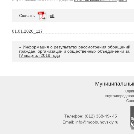
Cкачать:
pdf
01.01.2020_117
«
Информация о результатах рассмотрения обращений
граждан, организаций и общественных объединений за
IV квартал 2019 года
Муниципальны
Офиц
внутригородско
Сан
Телефон:
(812) 368-49- 45
Email:
info@moobuhovskiy.ru