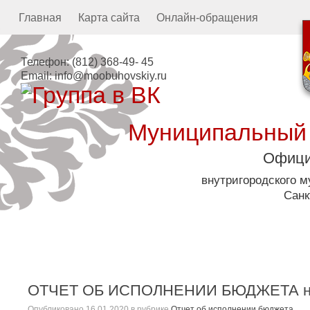
Главная
Карта сайта
Онлайн-обращения
Телефон:
(812) 368-49- 45
Email:
info@moobuhovskiy.ru
Муниципальный
Офици
внутригородского 
Санк
Местная администрация
ОТЧЕТ ОБ ИСПОЛНЕНИИ БЮДЖЕТА на 1
Опубликовано
16.01.2020
в рубрике
Отчет об исполнении бюджета