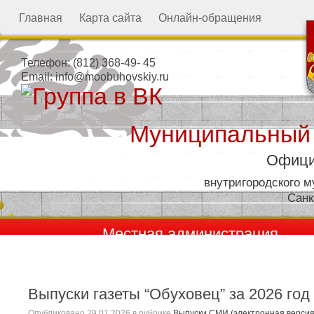
Главная
Карта сайта
Онлайн-обращения
Телефон:
(812) 368-49- 45
Email:
info@moobuhovskiy.ru
Муниципальный
Офици
внутригородского 
Санк
Местная администрация
Выпуски газеты “Обуховец” за 2026 год
Опубликовано
29.01.2026
в рубрике
Выпуски СМИ (электронная версия