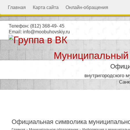
Главная
Карта сайта
Онлайн-обращения
Телефон:
(812) 368-49- 45
Email:
info@moobuhovskiy.ru
Муниципальный
Офици
внутригородского 
Санк
Местная администрация
Официальная символика муниципально
Главная
»
Муниципальное образование
»
Информация о муниципальн