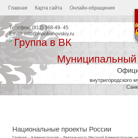
Главная
Карта сайта
Онлайн-обращения
Телефон:
(812) 368-49- 45
Email:
info@moobuhovskiy.ru
Муниципальный
Офици
внутригородского 
Санк
Местная администрация
Национальные проекты России
Главная
»
Администрация
»
Деятельность Местной Администрации, н