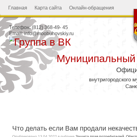
Главная
Карта сайта
Онлайн-обращения
Телефон:
(812) 368-49- 45
Email:
info@moobuhovskiy.ru
Муниципальный
Офици
внутригородского 
Санк
Местная администрация
Что делать если Вам продали некачес
Опубликовано
13.04.2022
в рубрике
Защита прав потребителей
,
Обесп