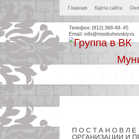
Главная
Карта сайта
Онл
Телефон:
(812) 368-49- 45
Email:
info@moobuhovskiy.ru
Мун
Местная а
П О С Т А Н О В Л
ОРГАНИЗАЦИИ И 