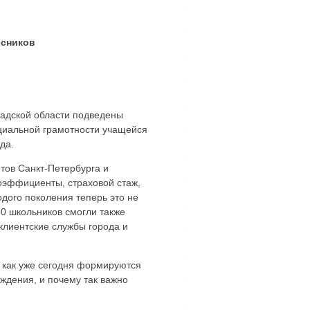
ссников
радской области подведены
циальной грамотности учащейся
да.
нтов Санкт-Петербурга и
оэффициенты, страховой стаж,
дого поколения теперь это не
0 школьников смогли также
клиентские службы города и
 как уже сегодня формируются
ждения, и почему так важно