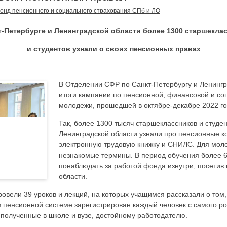
онд пенсионного и социального страхования СПб и ЛО
т-Петербурге и Ленинградской области более 1300 старшекла
и студентов узнали о своих пенсионных правах
В Отделении СФР по Санкт-Петербургу и Ленинг
итоги кампании по пенсионной, финансовой и со
молодежи, прошедшей в октябре-декабре 2022 го
Так, более 1300 тысяч старшеклассников и студе
Ленинградской области узнали про пенсионные к
электронную трудовую книжку и СНИЛС. Для моло
незнакомые термины. В период обучения более 6
понаблюдать за работой фонда изнутри, посетив 
области.
вели 39 уроков и лекций, на которых учащимся рассказали о том,
в пенсионной системе зарегистрирован каждый человек с самого ро
 полученные в школе и вузе, достойному работодателю.