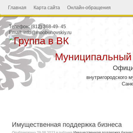
Главная
Карта сайта
Онлайн-обращения
Телефон:
(812) 368-49- 45
Email:
info@moobuhovskiy.ru
Муниципальный
Офици
внутригородского 
Санк
Местная администрация
Имущественная поддержка бизнеса
Опубликовано
29.08.2023
в рубрике
Имущественная поддержка бизне