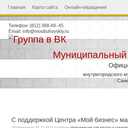
Главная
Карта сайта
Онлайн-обращения
Телефон:
(812) 368-49- 45
Email:
info@moobuhovskiy.ru
Муниципальный
Офици
внутригородского 
Санк
Местная администрация
С поддержкой Центра «Мой бизнес» ма
Опубликовано
24.10.2023
в рубрике
Информация для малого и средне