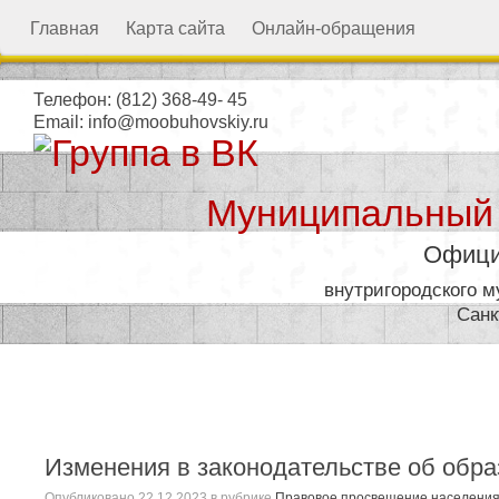
Главная
Карта сайта
Онлайн-обращения
Телефон:
(812) 368-49- 45
Email:
info@moobuhovskiy.ru
Муниципальный
Офици
внутригородского 
Санк
Местная администрация
Изменения в законодательстве об обр
Опубликовано
22.12.2023
в рубрике
Правовое просвещение населени