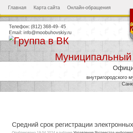
Главная
Карта сайта
Онлайн-обращения
Телефон:
(812) 368-49- 45
Email:
info@moobuhovskiy.ru
Муниципальный
Офици
внутригородского 
Санк
Местная администрация
Средний срок регистрации электронных
Опубликовано
19.04.2024
в рубрике
Управление Росреестра информир