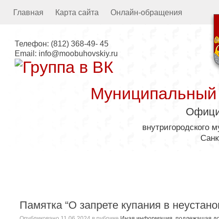
Главная
Карта сайта
Онлайн-обращения
Телефон:
(812) 368-49- 45
Email:
info@moobuhovskiy.ru
Муниципальный
Офици
внутригородского 
Санк
Местная администрация
Памятка “О запрете купания в неустан
Опубликовано
11.06.2024
в рубрике
Иная информация, подлежащая до