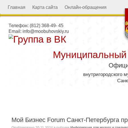
Главная
Карта сайта
Онлайн-обращения
Телефон:
(812) 368-49- 45
Email:
info@moobuhovskiy.ru
Муниципальный
Офици
внутригородского 
Санк
Местная администрация
Мой Бизнес Forum Санкт-Петербурга п
Опубликовано
20.11.2024
в рубрике
Информация для малого и средне