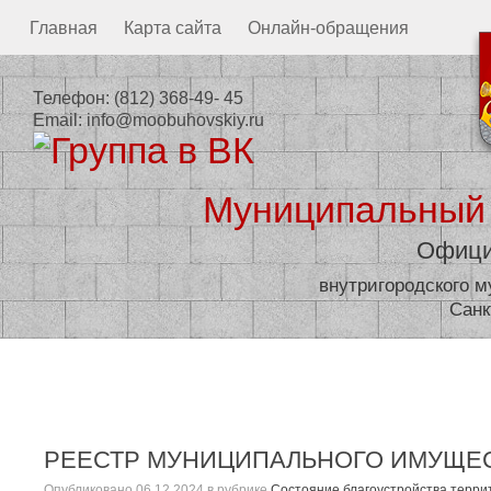
Главная
Карта сайта
Онлайн-обращения
Телефон:
(812) 368-49- 45
Email:
info@moobuhovskiy.ru
Муниципальный
Офици
внутригородского 
Санк
Местная администрация
РЕЕСТР МУНИЦИПАЛЬНОГО ИМУЩЕСТ
Опубликовано
06.12.2024
в рубрике
Состояние благоустройства терри