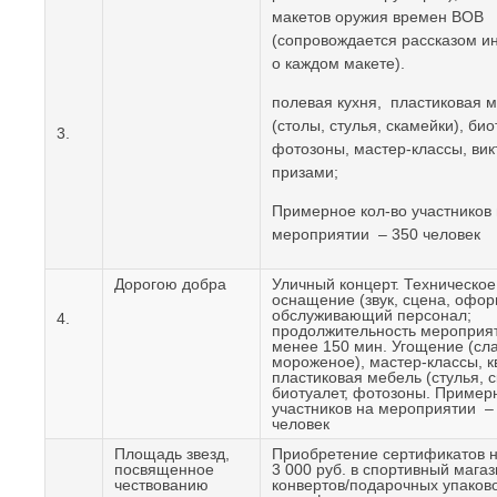
макетов оружия времен ВОВ
(сопровождается рассказом и
о каждом макете).
полевая кухня, пластиковая 
(столы, стулья, скамейки), био
3.
фотозоны, мастер-классы, вик
призами;
Примерное кол-во участников
мероприятии – 350 человек
Дорогою добра
Уличный концерт. Техническое
оснащение (звук, сцена, офор
обслуживающий персонал;
4.
продолжительность мероприят
менее 150 мин. Угощение (сла
мороженое), мастер-классы, к
пластиковая мебель (стулья, с
биотуалет, фотозоны. Пример
участников на мероприятии –
человек
Площадь звезд,
Приобретение сертификатов 
посвященное
3 000 руб. в спортивный магаз
чествованию
конвертов/подарочных упаков