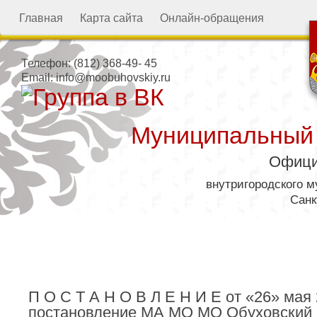
Главная
Карта сайта
Онлайн-обращения
Телефон:
(812) 368-49- 45
Email:
info@moobuhovskiy.ru
Муниципальный
Офици
внутригородского 
Санк
Местная администрация
П О С Т А Н О В Л Е Н И Е от «26» мая
постановление МА МО МО Обуховский о