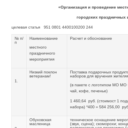
«Организация и проведение мест
городских праздничных 
целевая статья 951 0801 4400100200 244
№ п/
Наименование
Расчет и обоснование
п
местного
праздничного
мероприятия
Низкий поклон
Поставка подарочных продукт
ветеранам!
наборов для вручения жителя
1.
(в пакете с логотипом МО МО
чай, кофе, печенье)
1 460,64 руб. (стоимост 1 по
набора) *400 = 584 256,00 руб
Обуховская
техническое оснащение меро
масленица
(звук, сцена); скоморохи; конц
развлекательная программа (