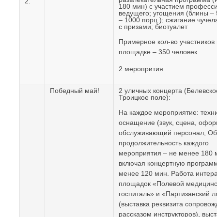
2.
180 мин) с участием професс
ведущего; угощения (блины – 
– 1000 порц.); сжигание чучел
с призами; биотуалет
Примерное кол-во участников
площадке – 350 человек
2 меропрития
Победный май!
2 уличных концерта (Белевско
Троицкое поле):
На каждое мероприятие: техн
оснащение (звук, сцена, офор
обслуживающий персонал; О
продолжительность каждого
мероприятия – не менее 180 
включая концертную программ
менее 120 мин. Работа интер
площадок «Полевой медицинс
госпиталь» и «Партизанский л
(выставка реквизита сопровож
рассказом инструкторов), выст