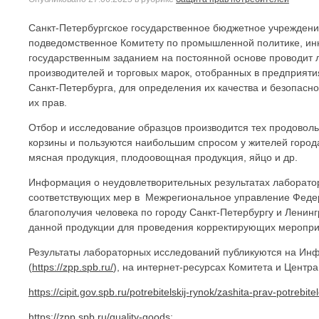
Санкт-Петербургское государственное бюджетное учреждение 
подведомственное Комитету по промышленной политике, инно
государственным заданием на постоянной основе проводит
производителей и торговых марок, отобранных в предприяти
Санкт-Петербурга, для определения их качества и безопас
их прав.
Отбор и исследование образцов производится тех продоволь
корзины и пользуются наибольшим спросом у жителей города
мясная продукция, плодоовощная продукция, яйцо и др.
Информация о неудовлетворительных результатах лаборато
соответствующих мер в Межрегиональное управление Федер
благополучия человека по городу Санкт-Петербургу и Ленинг
данной продукции для проведения корректирующих меропри
Результаты лабораторных исследований публикуются на Ин
(
https://zpp.spb.ru/
), на интернет-ресурсах Комитета и Центра
https://cipit.gov.spb.ru/potrebitelskij-rynok/zashita-prav-potrebitel
https://zpp.spb.ru/quality-goods
;