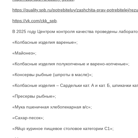
https://quality.spb.ru/potrebiteluy/zashchita-prav-potrebitelej/rez
https://vk.com/ckk_spb
.
В 2025 году Центром контроля качества проведены лабора
«Колбасные изделия вареные»;
«Майонез»;
«Колбасные изделия полукопченые и варено-копченые»;
«Консервы рыбные (шпроты в масле)»;
«Колбасные изделия – Сардельки кат. А и кат. Б, шпикачки кат
«Пресервы рыбные»;
«Мука пшеничная хлебопекарная в/с»;
«Сахар-песок»;
«Яйцо куриное пищевое столовое категории С1»;