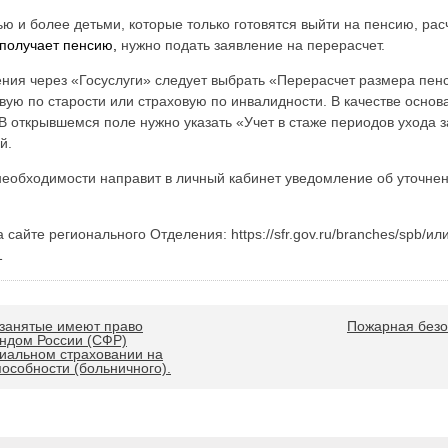
ю и более детьми, которые только готовятся выйти на пенсию, рас
 получает пенсию,
нужно подать заявление на перерасчет.
ения через «Госуслуги» следует выбрать «Перерасчет размера пен
вую по старости или страховую по инвалидности. В качестве осно
В открывшемся поле нужно указать «Учет в стаже периодов ухода 
й.
необходимости направит в личный кабинет уведомление об уточне
айте регионального Отделения: https://sfr.gov.ru/branches/spb/ил
1
озанятые имеют право
Пожарная безо
ндом России (СФР)
циальном страховании на
особности (больничного).