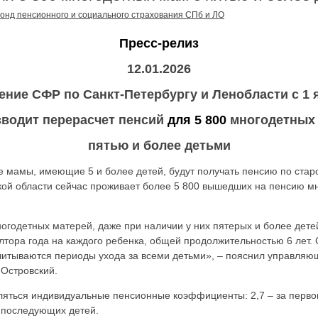
онд пенсионного и социального страхования СПб и ЛО
Пресс-релиз
12.01.2026
ение СФР по Санкт-Петербургу и Ленобласти с 1 
водит перерасчет пенсий
для 5 800
многодетных 
пятью и более детьми
 мамы, имеющие 5 и более детей, будут получать пенсию по старо
кой области сейчас проживает более 5 800 вышедших на пенсию м
годетных матерей, даже при наличии у них пятерых и более детей
лтора года на каждого ребенка, общей продолжительностью 6 лет.
учитываются периоды ухода за всеми детьми», – пояснил управл
Островский.
ляться индивидуальные пенсионные коэффициенты: 2,7 – за первого
и последующих детей.