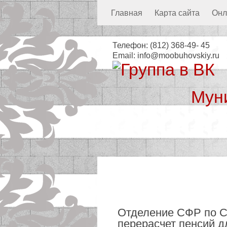
Главная
Карта сайта
Онл
Телефон:
(812) 368-49- 45
Email:
info@moobuhovskiy.ru
Мун
Местная а
Отделение СФР по Са
перерасчет пенсий д