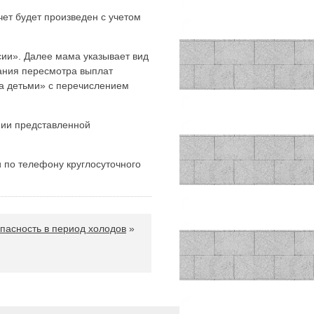
чет будет произведен с учетом
сии». Далее мама указывает вид
вания пересмотра выплат
за детьми» с перечислением
нии представленной
и по телефону круглосуточного
пасность в период холодов
»