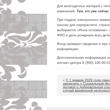
Для многодетных матерей с пять
изменений.
Тем, кто уже сейчас
При подаче электронного заявл
пенсии для перерасчета: страхо
выбирается «Иное основание». 
ФИО и даты рождения всех дете
Фонд проверит сведения и при 
информации.
Дополнительная информация на с
контакт-центра 8 (800) 100-00-0
«
С 1 января 2026 года сам
заключить с Социальным фо
договор о добровольном со
случай временной нетрудосп