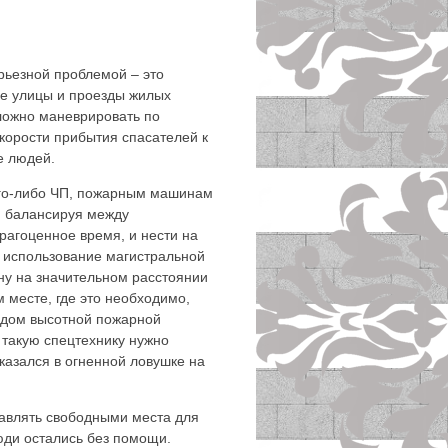
!
рьезной проблемой – это
ие улицы и проезды жилых
ложно маневрировать по
корости прибытия спасателей к
е людей.
кого-либо ЧП, пожарным машинам
, балансируя между
драгоценное время, и нести на
 использование магистральной
ну на значительном расстоянии
м месте, где это необходимо,
идом высотной пожарной
ь такую спецтехнику нужно
казался в огненной ловушке на
тавлять свободными места для
юди остались без помощи.