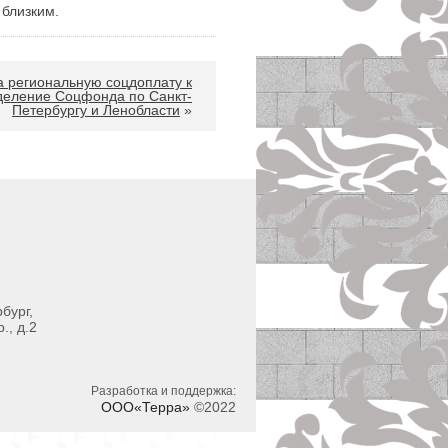
 близким.
а региональную соцдоплату к
деление Соцфонда по Санкт-
Петербургу и Ленобласти
»
бург,
., д.2
Разработка и поддержка:
ООО«Терра»
©2022