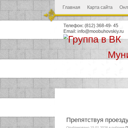
Главная
Карта сайта
Онл
Телефон:
(812) 368-49- 45
Email:
info@moobuhovskiy.ru
Мун
Местная а
Препятствуя проезду
Опубликовано
15.01.2026
в рубрике
П