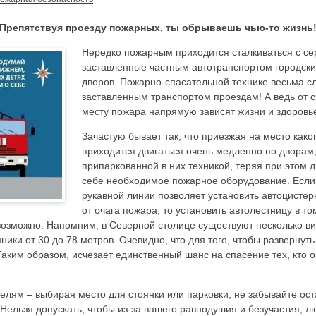
Препятствуя проезду пожарных, ты обрываешь чью-то жизнь
Нередко пожарным приходится сталкиваться с се
заставленные частным автотранспортом городск
дворов. Пожарно-спасательной технике весьма с
заставленным транспортом проездам! А ведь от с
месту пожара напрямую зависят жизни и здоровь
Зачастую бывает так, что приезжая на место ка
приходится двигаться очень медленно по дворам
припаркованной в них техникой, теряя при этом 
себе необходимое пожарное оборудование. Если
рукавной линии позволяет установить автоцистер
от очага пожара, то установить автолестницу в то
возможно. Напомним, в Северной столице существуют несколько в
ники от 30 до 78 метров. Очевидно, что для того, чтобы развернут
аким образом, исчезает единственный шанс на спасение тех, кто о
лям – выбирая место для стоянки или парковки, не забывайте ос
Нельзя допускать, чтобы из-за вашего равнодушия и безучастия, л