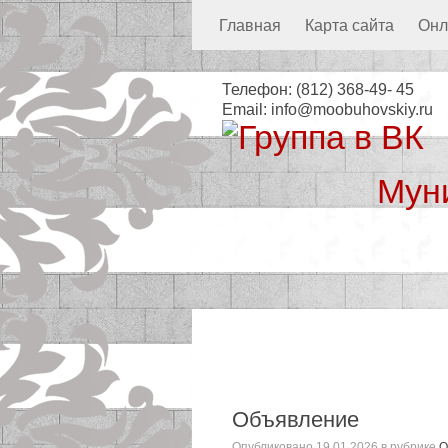
Главная
Карта сайта
Онл
Телефон:
(812) 368-49- 45
Email:
info@moobuhovskiy.ru
Мун
Местная а
Объявление
Опубликовано
19.01.2026
в рубрике
О