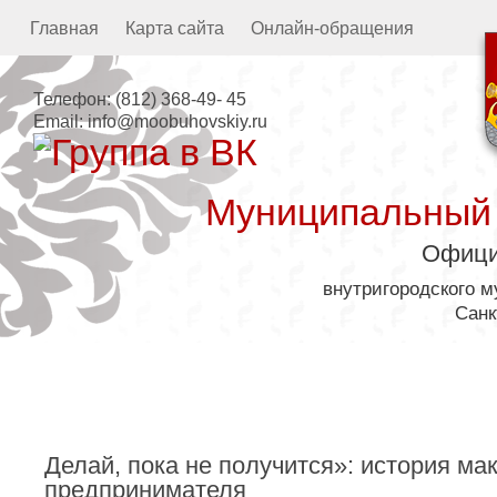
Главная
Карта сайта
Онлайн-обращения
Телефон:
(812) 368-49- 45
Email:
info@moobuhovskiy.ru
Муниципальный
Офици
внутригородского 
Санк
Местная администрация
Делай, пока не получится»: история ма
предпринимателя