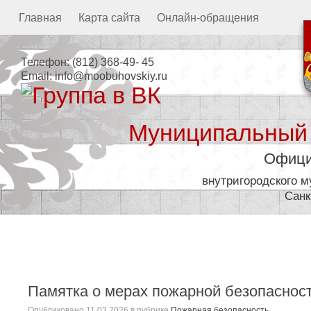
Главная
Карта сайта
Онлайн-обращения
Телефон:
(812) 368-49- 45
Email:
info@moobuhovskiy.ru
Муниципальный
Офици
внутригородского 
Санк
Местная администрация
Памятка о мерах пожарной безопасност
Опубликовано
11.03.2026
в рубрике
Пожарная безопасность