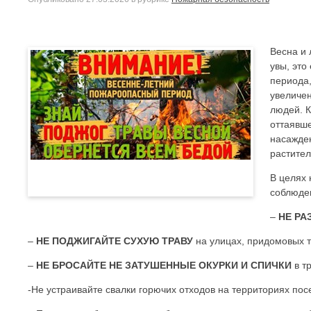
Весна и 
увы, это
периода
увеличен
людей. К
оттаявше
насажден
растите
В целях 
соблюде
–
НЕ РА
–
НЕ ПОДЖИГАЙТЕ СУХУЮ ТРАВУ
на улицах, придомовых т
–
НЕ БРОСАЙТЕ НЕ ЗАТУШЕННЫЕ ОКУРКИ И СПИЧКИ
в тр
-Не устраивайте свалки горючих отходов на территориях пос