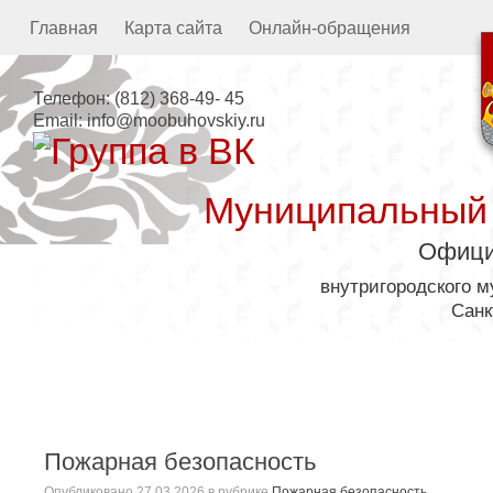
Главная
Карта сайта
Онлайн-обращения
Телефон:
(812) 368-49- 45
Email:
info@moobuhovskiy.ru
Муниципальный
Офици
внутригородского 
Санк
Местная администрация
Пожарная безопасность
Опубликовано
27.03.2026
в рубрике
Пожарная безопасность