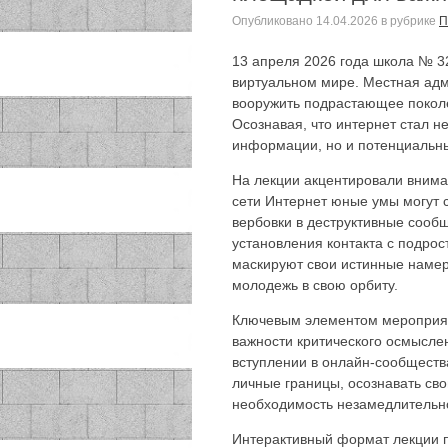
Опубликовано
14.04.2026
в рубрике
П
13 апреля 2026 года школа № 3
виртуальном мире. Местная адм
вооружить подрастающее покол
Осознавая, что интернет стал н
информации, но и потенциальны
На лекции акцентировали внима
сети Интернет юные умы могут 
вербовки в деструктивные сооб
установления контакта с подро
маскируют свои истинные намер
молодежь в свою орбиту.
Ключевым элементом мероприят
важности критического осмысле
вступлении в онлайн-сообществ
личные границы, осознавать св
необходимость незамедлительно
Интерактивный формат лекции 