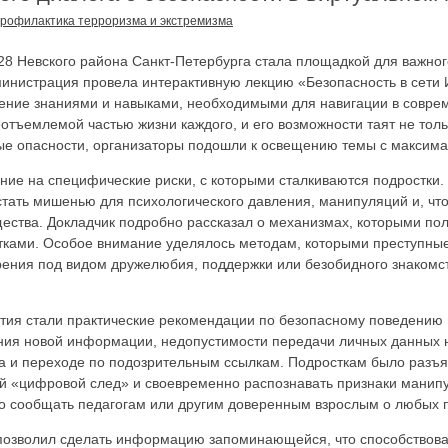
рофилактика терроризма и экстремизма
28 Невского района Санкт-Петербурга стала площадкой для важног
инистрация провела интерактивную лекцию «Безопасность в сети 
ение знаниями и навыками, необходимыми для навигации в совре
еотъемлемой частью жизни каждого, и его возможности таят не тол
е опасности, организаторы подошли к освещению темы с максима
ние на специфические риски, с которыми сталкиваются подростки. 
стать мишенью для психологического давления, манипуляций и, что
щества. Докладчик подробно рассказал о механизмах, которыми п
стками. Особое внимание уделялось методам, которыми преступные
ения под видом дружелюбия, поддержки или безобидного знакомст
ия стали практические рекомендации по безопасному поведению 
ния новой информации, недопустимости передачи личных данных 
а и переходе по подозрительным ссылкам. Подросткам было разъяс
ой «цифровой след» и своевременно распознавать признаки манип
 сообщать педагогам или другим доверенным взрослым о любых п
позволил сделать информацию запоминающейся, что способствов