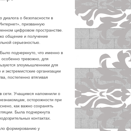
о диалога о безопасности в
Интернет», призванную
менном цифровом пространстве.
ько общение и получение
льной серьезностью.
Было подчеркнуто, что именно в
 особенно тревожно, для
ользуются злоумышленники для
 и экстремистские организации
ва, постепенно втягивая
в сети. Учащимся напомнили о
незнакомцам, осторожности при
нено, как важно сохранять
уляции. Была подчеркнута
одозрительных контактах.
ало формированию у