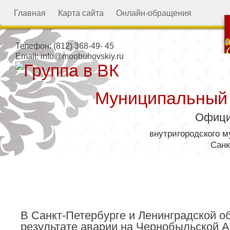
Главная
Карта сайта
Онлайн-обращения
Телефон:
(812) 368-49- 45
Email:
info@moobuhovskiy.ru
Муниципальный
Офици
внутригородского 
Санк
Местная администрация
В Санкт-Петербурге и Ленинградской о
результате аварии на Чернобыльской 