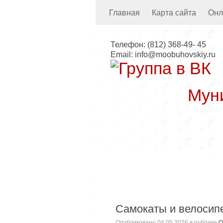
Главная
Карта сайта
Онл
Телефон:
(812) 368-49- 45
Email:
info@moobuhovskiy.ru
Мун
Местная а
Самокаты и велосипе
Опубликовано
04.05.2026
в рубрике
О