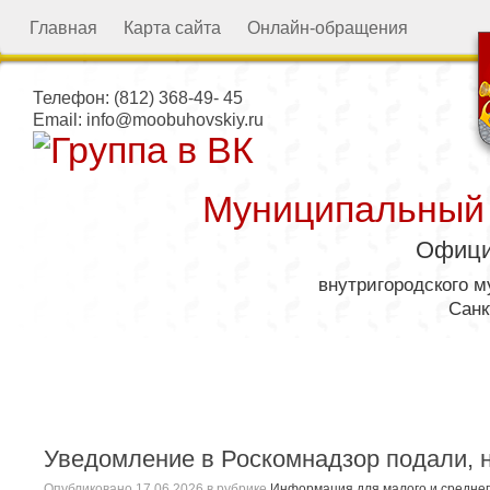
Главная
Карта сайта
Онлайн-обращения
Телефон:
(812) 368-49- 45
Email:
info@moobuhovskiy.ru
Муниципальный
Офици
внутригородского 
Санк
Местная администрация
Уведомление в Роскомнадзор подали, 
Опубликовано
17.06.2026
в рубрике
Информация для малого и средне