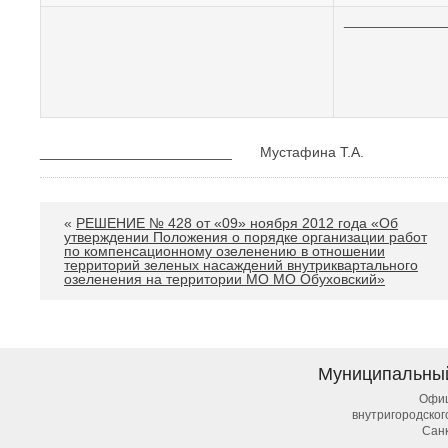
____________
________________________ Мустафина Т.А.
«
РЕШЕНИЕ № 428 от «09» ноября 2012 года «Об
утверждении Положения о порядке организации работ
по компенсационному озеленению в отношении
территорий зеленых насаждений внутриквартального
озеленения на территории МО МО Обуховский»
Муниципальны
Офиц
внутригородско
Сан