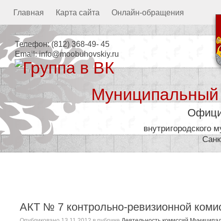
Главная
Карта сайта
Онлайн-обращения
Телефон:
(812) 368-49- 45
Email:
info@moobuhovskiy.ru
Муниципальный
Офици
внутригородского 
Санк
Местная администрация
АКТ № 7 контрольно-ревизионной комисс
Опубликовано
13.11.2012
в рубрике
Деятельность комиссий Муниципал