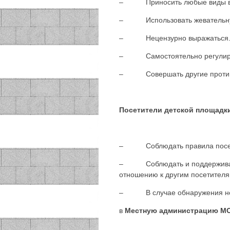
– Приносить любые виды взры
– Использовать жевательну
– Нецензурно выражаться
– Самостоятельно регулиров
– Совершать другие противо
Посетители детской площадк
– Соблюдать правила посещ
– Соблюдать и поддерживать 
отношению к другим посетителя
– В случае обнаружения неис
в
Местную администрацию МО М