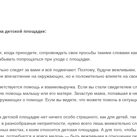
а детской площадке:
я, когда приходите, сопровождать свои просьбы такими словами ка
забывать попрощаться при уходе с площадки.
льно следят за вами и всё подмечают. Поэтому, будучи вежливыми,
е впечатление на окружающих, но и положительно влияете на свое
ветствуется помощь и взаимовыручка. Если вы стали свидетелем 
ую помощь малышу или его матери. Зачастую мама, попавшая в не
кружающих о помощи. Если вы видите, что можете помочь в ситуац
а детской площадке нет ничего особо страшного, как для детей, так
в разнообразные неприятности, нужно всего лишь внимательно сле
нных местах, к коим относится детская площадка. А для того, что
м, потребуется и вовсе мелочь — быть вежливыми в отношении о