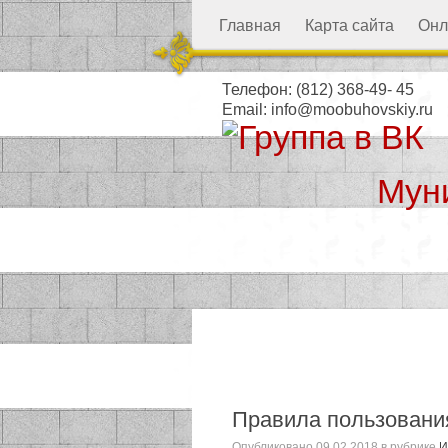
Главная
Карта сайта
Онл
Телефон:
(812) 368-49- 45
Email:
info@moobuhovskiy.ru
Мун
Местная а
Правила пользовани
Опубликовано
09.02.2018
в рубрике
И