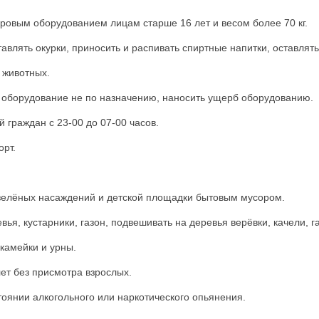
ым оборудованием лицам старше 16 лет и весом более 70 кг.
ть окурки, приносить и распивать спиртные напитки, оставлять
ивотных.
удование не по назначению, наносить ущерб оборудованию.
аждан с 23-00 до 07-00 часов.
рт.
ёных насаждений и детской площадки бытовым мусором.
кустарники, газон, подвешивать на деревья верёвки, качели, г
амейки и урны.
 без присмотра взрослых.
ии алкогольного или наркотического опьянения.