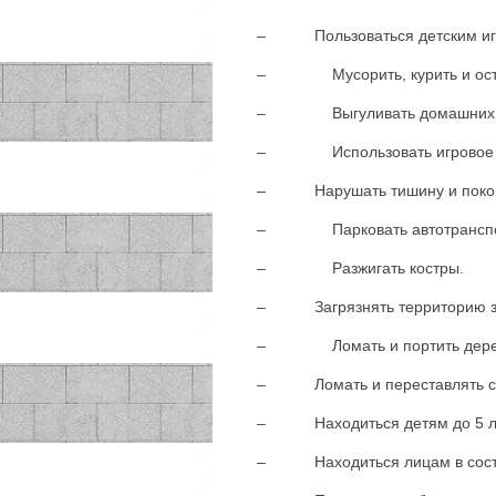
– Пользоваться детским игров
– Мусорить, курить и оставля
– Выгуливать домашних ж
– Использовать игровое обор
– Нарушать тишину и покой гр
– Парковать автотранспо
– Разжигать костры.
– Загрязнять территорию зел
– Ломать и портить деревья, 
– Ломать и переставлять ск
– Находиться детям до 5 лет
– Находиться лицам в состоян