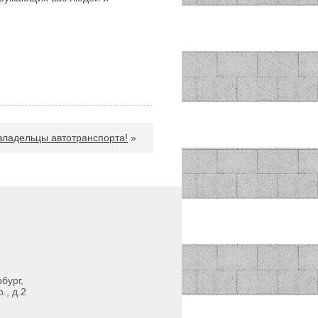
ладельцы автотранспорта!
»
бург,
., д.2