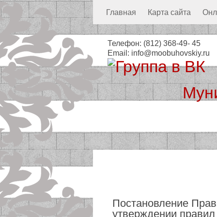
Главная
Карта сайта
Онл
Телефон:
(812) 368-49- 45
Email:
info@moobuhovskiy.ru
Мун
Местная а
Постановление Прави
утверждении правил