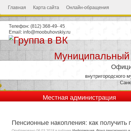
Главная
Карта сайта
Онлайн-обращения
Телефон:
(812) 368-49- 45
Email:
info@moobuhovskiy.ru
Муниципальный
Офици
внутригородского 
Санк
Местная администрация
Пенсионные накопления: как получить
Опубликовано
06.03.2018
в рубрике
Информация
,
Фонд пенсионного и