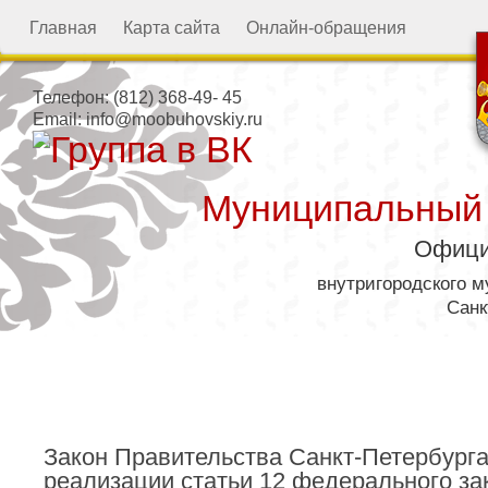
Главная
Карта сайта
Онлайн-обращения
Телефон:
(812) 368-49- 45
Email:
info@moobuhovskiy.ru
Муниципальный
Офици
внутригородского 
Санк
Местная администрация
Закон Правительства Санкт-Петербурга 
реализации статьи 12 федерального за