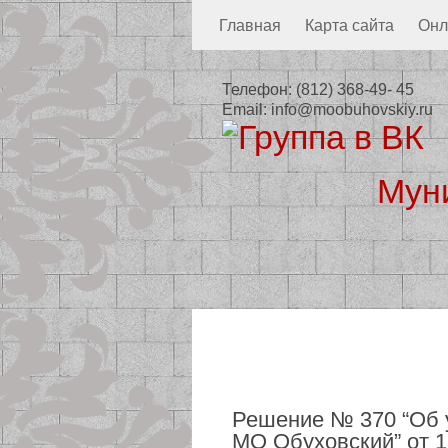
Главная
Карта сайта
Онл
Телефон:
(812) 368-49- 45
Email:
info@moobuhovskiy.ru
Мун
Местная а
Решение № 370 “Об 
МО Обуховский” от 13