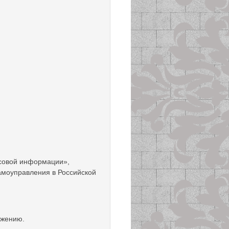
совой информации»,
амоуправления в Российской
ожению.