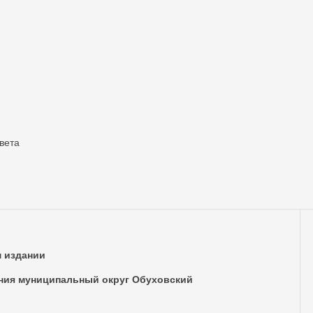
вета
м издании
ния муниципальный округ Обуховский