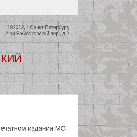
192012, г. Санкт-Петербург,
2-ой Рабфаковский пер., д.2
СКИЙ
ьный совет
печатном издании МО