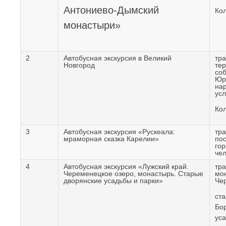
Антониево-Дымский
Кол
монастыри»
2
Автобусная экскурсия в Великий
тра
Новгород
те
со
Юрь
нар
усл
Кол
3
Автобусная экскурсия «Рускеала:
тра
мраморная сказка Карелии»
пос
го
че
4
Автобусная экскурсия «Лужский край.
тр
Череменецкое озеро, монастырь. Старые
мо
дворянские усадьбы и парки»
Че
ста
Бор
уса