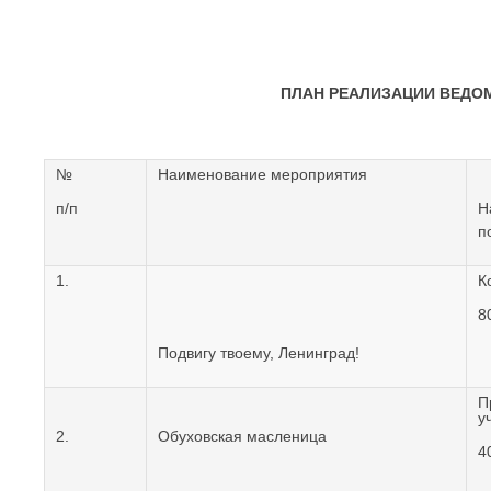
ПЛАН РЕАЛИЗАЦИИ ВЕДО
№
Наименование мероприятия
п/п
Н
п
1.
К
8
Подвигу твоему, Ленинград!
П
у
2.
Обуховская масленица
4