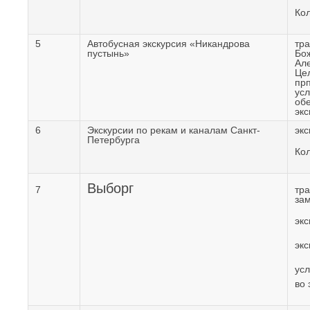
Кол
5
Автобусная экскурсия «Никандрова
тра
пустынь»
Бо
Ал
Цел
прп
усл
экс
6
Экскурсии по рекам и каналам Санкт-
экс
Петербурга
Кол
Выборг
7
тра
зам
экс
экс
ус
во 