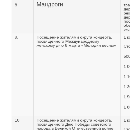
Мандроги
8
тр
де
рек
дер
пос
экс
9.
Посещение жителями округа концерта,
1 к
посвященного Международному
женскому дню 8 марта «Мелодия весны»
Сто
500
1 0
1 1
1 3
1 5
1 8
10.
Посещение жителями округа концерта,
1 к
посвящённого Дню Победы советского
народа в Великой Отечественной войне
Сто