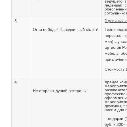
ведущего; з
леденцы); с
обеспечени
сотруднико
3.
2 уличных к
Огни победы! Праздничный салют!
Техническо
персонал; 
мин) с уча
артистов Ро
мебель; об
привлечени
Стоимость 1
4.
Аренда кон
мероприяти
развлекате
Не стареют душой ветераны!
профессион
оформление
мероприяти
дружины, п
писем для в
– подарки 
руб. х 800=