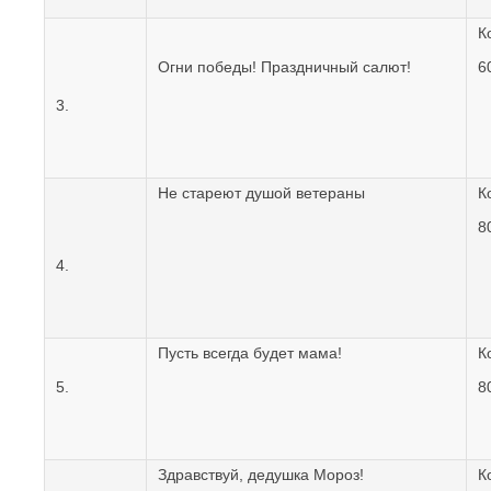
К
Огни победы! Праздничный салют!
6
3.
Не стареют душой ветераны
К
8
4.
Пусть всегда будет мама!
К
5.
8
Здравствуй, дедушка Мороз!
К