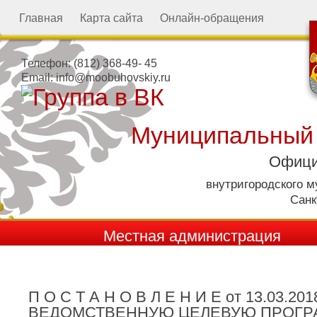
Главная
Карта сайта
Онлайн-обращения
Телефон:
(812) 368-49- 45
Email:
info@moobuhovskiy.ru
Муниципальный
Офици
внутригородского 
Санк
Местная администрация
П О С Т А Н О В Л Е Н И Е от 13.03
ВЕДОМСТВЕННУЮ ЦЕЛЕВУЮ ПРОГРАМ