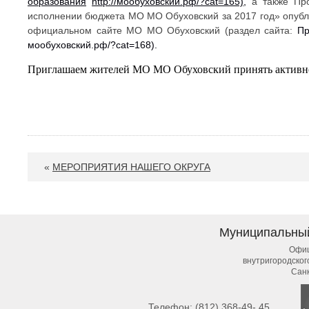
образования
http://мообуховский.рф/?cat=165)
,
а также Пр
исполнении бюджета МО МО Обуховский за 2017 год» опубли
официальном сайте МО МО Обуховский (раздел сайта:
Пр
мообуховский.рф/?cat=168).
Приглашаем жителей МО МО Обуховский принять активно
«
МЕРОПРИЯТИЯ НАШЕГО ОКРУГА
Муниципальны
Офиц
внутригородско
Сан
Телефон:
(812) 368-49- 45