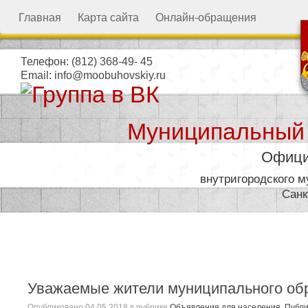
Главная
Карта сайта
Онлайн-обращения
Телефон:
(812) 368-49- 45
Email:
info@moobuhovskiy.ru
Муниципальный
Офици
внутригородского 
Санк
Местная администрация
Уважаемые жители муниципального об
Опубликовано
04.05.2018
в рубрике
Объявления для населения
,
Публ