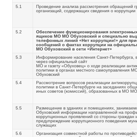
5.1
Проведение анализа рассмотрения обращений г
организаций, содержащих сведения о коррупции
5.2
Обеспечение функционирования электронны
ящиков МО МО Обуховский и специально вы
телефонных линий «Нет коррупции!» для при
сообщений о фактах коррупции на официаль
МО Обуховский в сети «Интернет»
5.3
Информирование населения Санкт-Петербурга, в
через официальный сайт
МО и газету «Обуховец» о ходе реализации ант
политики в органах местного самоуправления М
Обуховский
5.4
Рассмотрение вопросов реализации антикорруп
политики в Санкт-Петербурге на заседаниях общ
иных советов (комиссий), образованных в МО М
5.5
Размещение в зданиях и помещениях, занима
Обуховский информации направленной на профи
коррупционных проявлений со стороны граждан 
предупреждение коррупционного поведения мун
служащих
5.6
Организация совместной работы по противодейс