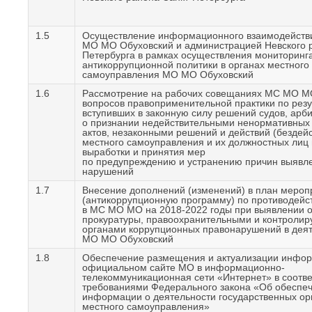
1.5
Осуществление информационного взаимодейств
МО МО Обуховский и администрацией Невского р
Петербурга в рамках осуществления мониторинг
антикоррупционной политики в органах местного
самоуправления МО МО Обуховский
1.6
Рассмотрение на рабочих совещаниях МС МО М
вопросов правоприменительной практики по рез
вступивших в законную силу решений судов, арб
о признании недействительными ненормативных
актов, незаконными решений и действий (бездейс
местного самоуправления и их должностных лиц 
выработки и принятия мер
по предупреждению и устранению причин выявл
нарушений
1.7
Внесение дополнений (изменений) в план мероп
(антикоррупционную программу) по противодейс
в МС МО МО на 2018-2022 годы при выявлении 
прокуратуры, правоохранительными и контроли
органами коррупционных правонарушений в дея
МО МО Обуховский
1.8
Обеспечение размещения и актуализации инфо
официальном сайте МО в информационно-
телекоммуникационная сети «Интернет» в соотве
требованиями Федерального закона «Об обеспеч
информации о деятельности государственных орг
местного самоуправления»