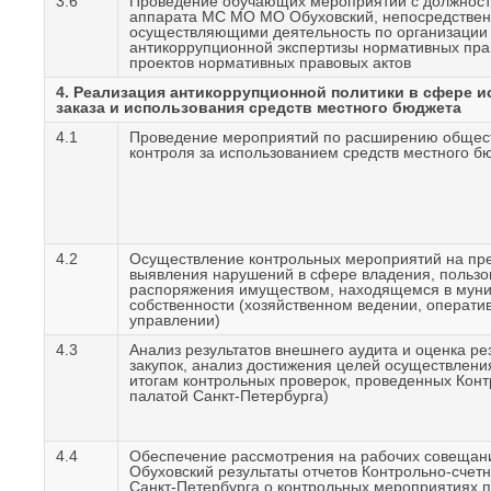
3.6
Проведение обучающих мероприятий с должнос
аппарата МС МО МО Обуховский, непосредстве
осуществляющими деятельность по организации
антикоррупционной экспертизы нормативных пра
проектов нормативных правовых актов
4. Реализация антикоррупционной политики в сфере 
заказа и использования средств местного бюджета
4.1
Проведение мероприятий по расширению общес
контроля за использованием средств местного б
4.2
Осуществление контрольных мероприятий на пр
выявления нарушений в сфере владения, пользо
распоряжения имуществом, находящемся в мун
собственности (хозяйственном ведении, операти
управлении)
4.3
Анализ результатов внешнего аудита и оценка ре
закупок, анализ достижения целей осуществления
итогам контрольных проверок, проведенных Конт
палатой Санкт-Петербурга)
4.4
Обеспечение рассмотрения на рабочих совеща
Обуховский результаты отчетов Контрольно-счет
Санкт-Петербурга о контрольных мероприятиях 