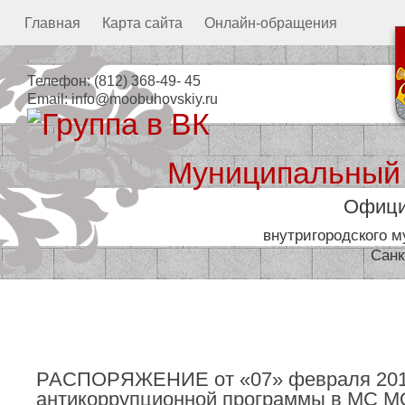
Главная
Карта сайта
Онлайн-обращения
Телефон:
(812) 368-49- 45
Email:
info@moobuhovskiy.ru
Муниципальный
Офици
внутригородского 
Санк
Местная администрация
РАСПОРЯЖЕНИЕ от «07» февраля 2018
антикоррупционной программы в МС МО