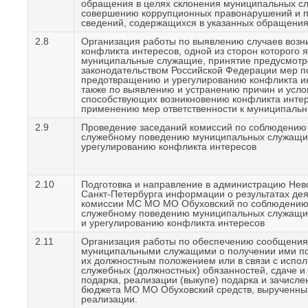
обращения в целях склонения муниципальных с
совершению коррупционных правонарушений и 
сведений, содержащихся в указанных обращения
2.8
Организация работы по выявлению случаев возн
конфликта интересов, одной из сторон которого 
муниципальные служащие, принятие предусмот
законодательством Российской Федерации мер п
предотвращению и урегулированию конфликта ин
также по выявлению и устранению причин и усло
способствующих возникновению конфликта интер
применению мер ответственности к муниципаль
2.9
Проведение заседаний комиссий по соблюдению 
служебному поведению муниципальных служащи
урегулированию конфликта интересов
2.10
Подготовка и направление в администрацию Нев
Санкт-Петербурга информации о результатах де
комиссии МС МО МО Обуховский по соблюдению 
служебному поведению муниципальных служащи
и урегулированию конфликта интересов
2.11
Организация работы по обеспечению сообщения
муниципальными служащими о получении ими под
их должностным положением или в связи с испо
служебных (должностных) обязанностей, сдаче и
подарка, реализации (выкупе) подарка и зачисле
бюджета МО МО Обуховский средств, вырученных
реализации.