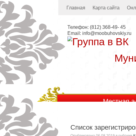
Главная
Карта сайта
Онл
Телефон:
(812) 368-49- 45
Email:
info@moobuhovskiy.ru
Мун
Местная а
Список зарегистрир
Опубликовано
06.08.2019
в рубрике
К