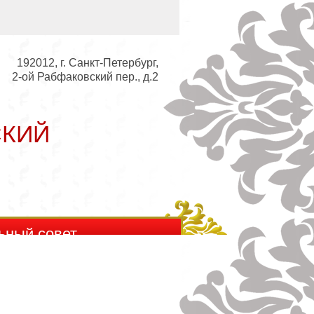
192012, г. Санкт-Петербург,
2-ой Рабфаковский пер., д.2
СКИЙ
ьный совет