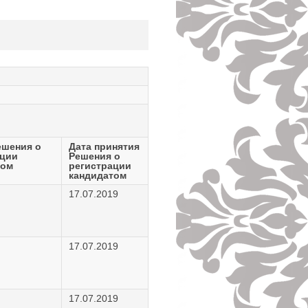
ешения о
Дата принятия
ации
Решения о
том
регистрации
кандидатом
17.07.2019
17.07.2019
17.07.2019