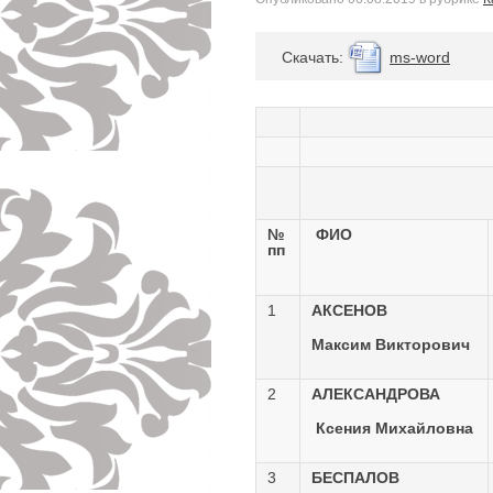
Cкачать:
ms-word
№
ФИО
пп
1
АКСЕНОВ
Максим Викторович
2
АЛЕКСАНДРОВА
Ксения Михайловна
3
БЕСПАЛОВ