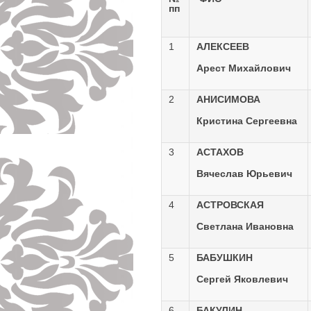
пп
1
АЛЕКСЕЕВ
Арест Михайлович
2
АНИСИМОВА
Кристина Сергеевна
3
АСТАХОВ
Вячеслав Юрьевич
4
АСТРОВСКАЯ
Светлана Ивановна
5
БАБУШКИН
Сергей Яковлевич
6
БАКУЛИН