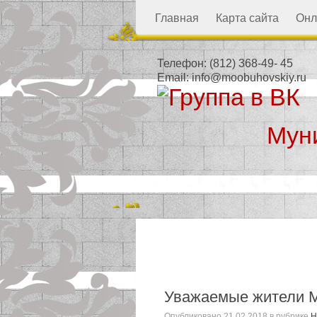
Главная
Карта сайта
Онл
Телефон:
(812) 368-49- 45
Email:
info@moobuhovskiy.ru
Мун
Местная а
Уважаемые жители М
Опубликовано
21.02.2018
в рубрике
Н