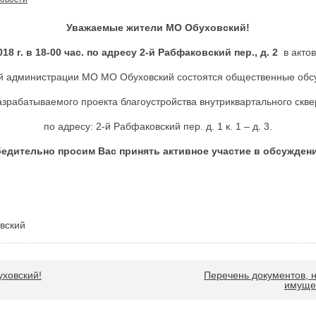
Уважаемые жители МО Обуховский!
018 г. в 18-00 час. по адресу 2-й Рабфаковский пер., д. 2
в акто
й администрации МО МО Обуховский состоятся общественные обс
азрабатываемого проекта благоустройства внутриквартального скве
по адресу: 2-й Рабфаковский пер. д. 1 к. 1 – д. 3.
едительно просим Вас принять активное участие в обсужден
вский
ховский!
Перечень документов, 
имуще