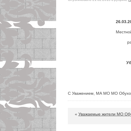
26.03.2
Местно
р
Уб
С Уважением, МА МО МО Обухо
«
Уважаемые жители МО Обу