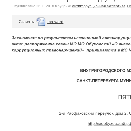
Опубликовано
26.11.2018
в рубрике
Антикоррупционная экспертиза
,
Пр
Cкачать:
ms-word
Заключения по результатам независимой антикорупци
акта: распоряжение главы МО МО Обуховский «О внесе
коррупционных правонарушений» принимаются в МС МО М
ВНУТРИГОРОДСКОГО М
САНКТ-ПЕТЕРБУРГА МУН
ПЯТ
2-й Рабфаковский переулок, дом 2, С
http://мообуховский.р