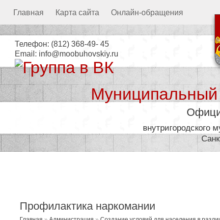
Главная
Карта сайта
Онлайн-обращения
Телефон:
(812) 368-49- 45
Email:
info@moobuhovskiy.ru
Муниципальный
Офици
внутригородского 
Санк
Местная администрация
Профилактика наркомании
Главная
»
Администрация
»
Создание условий для населения в разл