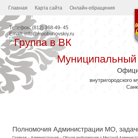
Главная
Карта сайта
Онлайн-обращения
Телефон:
(812) 368-49- 45
Email:
info@moobuhovskiy.ru
Муниципальный
Офици
внутригородского 
Санк
Местная администрация
Полномочия Администрации МО, задачи
Главная
»
Администрация
»
Общая информация о Местной Админист