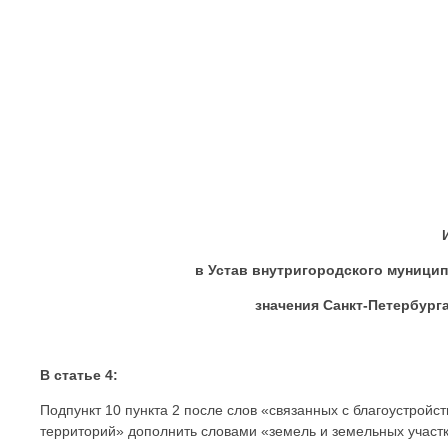
МС МО М
от « » 
в Устав внутригородского муници
значения Санкт-Петербург
В статье 4:
Подпункт 10 пункта 2 после слов «связанных с благоустройс
территорий» дополнить словами «земель и земельных участк