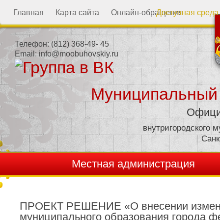
Главная
Карта сайта
Онлайн-обращения
Доступная среда
Телефон:
(812) 368-49- 45
Email:
info@moobuhovskiy.ru
Муниципальный
Офици
внутригородского 
Санк
Местная администрация
ПРОЕКТ РЕШЕНИЕ «О внесении изменен
муниципального образования города ф