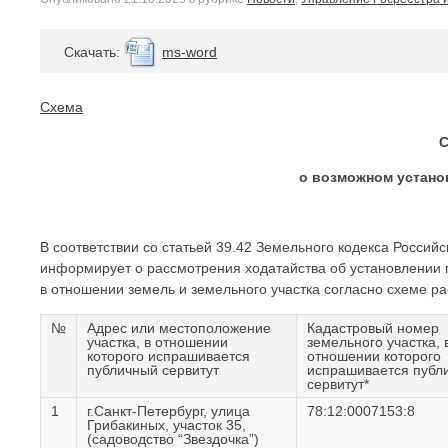
Cкачать:
ms-word
Схема
о возможном устано
В соответствии со статьей 39.42 Земельного кодекса Росс
информирует о рассмотрения ходатайства об установлении п
в отношении земель и земельного участка согласно схеме ра
№
Адрес или местоположение
Кадастровый номер
участка, в отношении
земельного участка, 
которого испрашивается
отношении которого
публичный сервитут
испрашивается публ
сервитут*
1
г.Санкт-Петербург, улица
78:12:0007153:8
Грибакиных, участок 35,
(садоводство “Звездочка”)