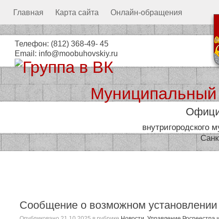
Главная
Карта сайта
Онлайн-обращения
Телефон:
(812) 368-49- 45
Email:
info@moobuhovskiy.ru
Муниципальный
Офици
внутригородского 
Санк
Местная администрация
Сообщение о возможном установлении 
Опубликовано
21.10.2025
в рубрике
Новости
,
Управление Росреестра