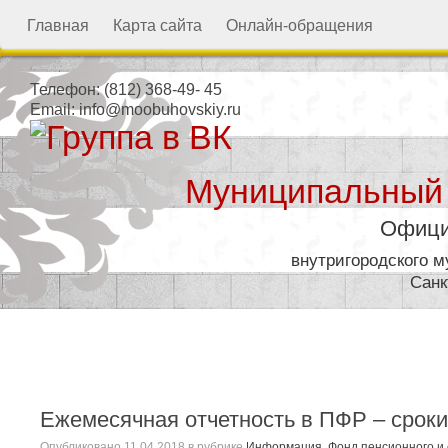
Главная
Карта сайта
Онлайн-обращения
Телефон:
(812) 368-49- 45
Email:
info@moobuhovskiy.ru
Муниципальный
Офици
внутригородского 
Санк
Местная администрация
Ежемесячная отчетность в ПФР – срок
Опубликовано
11.04.2018
в рубрике
Информация
,
Фонд пенсионного и